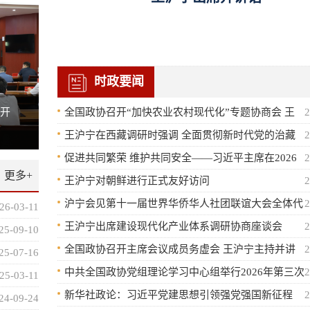
时政要闻
全国政协召开“加快农业农村现代化”专题协商会 王
2
沪宁出席并讲话
王沪宁在西藏调研时强调 全面贯彻新时代党的治藏
2
方略 奋力推进“十五五”时期西藏现代化建设
促进共同繁荣 维护共同安全——习近平主席在2026
2
更多+
世界人工智能大会暨人工智能全球治理高级别会议开
王沪宁对朝鲜进行正式友好访问
2
市政协开展全市家政服务行业专项视察 共谋高质量发
展新篇章
要讲话引发与会人士热烈反响
沪宁会见第十一届世界华侨华人社团联谊大会全体代
2
26-03-11
表
王沪宁出席建设现代化产业体系调研协商座谈会
2
25-09-10
全国政协召开主席会议成员务虚会 王沪宁主持并讲
2
25-07-16
话
中共全国政协党组理论学习中心组举行2026年第三次
2
25-03-11
集体学习 学习贯彻习近平总书记在庆祝中国共产党成立
新华社政论：习近平党建思想引领强党强国新征程
2
24-09-24