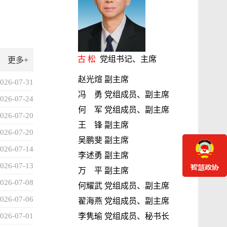
古 松
党组书记、主席
更多+
赵光煊 副主席
026-07-31
冯 勇 党组成员、副主席
026-07-24
何 军 党组成员、副主席
026-07-20
王 锋 副主席
幕式上的重
026-07-20
省政协到我市调研“统筹推进我省自然保护地保护与利
吴鹏斐 副主席
用”工作
026-07-14
李述勇 副主席
026-07-13
万 平 副主席
026-07-08
何耀武 党组成员、副主席
026-07-06
翟海燕 党组成员、副主席
105周年
026-07-01
李隽瑜 党组成员、秘书长