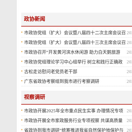
政协新闻
市政协党组（扩大）会议暨八届四十二次主席会议召
20
开
市政协党组（扩大）会议暨八届四十三次主席会议召
20
开
市政协召开“开发黄河滨水休闲游 助力白天鹅旅游
20
季” 专题协商座谈会
市政协党组理论学习中心组举行 树立和践行正确政
20
绩观学习教育第三次集体学习
古松走访慰问老党员老干部
20
广东省政协考察组到我市进行考察调研
20
视察调研
市政协开展2025年全市重点民生实事 办理情况专项
20
视察
市政协开展全市家政服务行业专项视察 共谋高质量
20
发展新篇章
省政协到我市调研“统筹推进我省自然保护地保护与
20