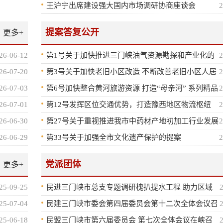
大会上的重要讲话精神和习近平党建思想 王沪宁主持
——写在中国共产党成立105周年之际
王沪宁出席建设强大国内市场调研协商座谈会
2
提案答复公开
更多+
26-06-12
第1号关于加快推进三门峡油气资源勘探和产业化的
2
建议
26-07-20
第3号关于加快老旧小区改造 不断改善老旧小区人居
2
环境的提案
26-07-03
第6号加快整合黄河旅游资源 打造“母亲河” 系列精品
2
文旅品牌
26-07-01
第12号发挥区位交通优势，打造豫西地区物流枢纽
2
26-06-30
第27号关于重视推进我市中药材产地初加工行业发展
2
壮大的建议
26-06-29
第33号关于加强全市文化遗产保护的提案
2
党派团体
更多+
25-09-25
民进三门峡市总支专题调研槐扒提水工程 助力区域
水资源优化配置与可持续发展
25-07-04
民建三门峡市委会第四届委员会第十二次全体会议召
开
25-06-18
民盟三门峡市第六届委员会 第七次全体会议在峡召