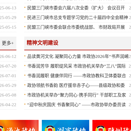
开
25-06-13
民盟三门峡市委会六届八次全委（扩大） 会议召开
25-05-29
民进三门峡市总支专题学习党的二十届四中全会精神
并部署下阶段重点工作
25-05-15
民盟三门峡市委会联合市委统战部、 市财政局开展
送文化下乡活动
精神文明建设
更多+
26-06-12
品读黄河文化 凝聚同心力量 市政协2026年“书声润崤
2
函”委员读书活动成功举办
26-07-20
书香润芳华 履职绽风采 市政协机关举办“三八”国际
2
妇女节主题活动
26-07-01
书香润履职 健康伴同行 ——市政协教科卫体委联合
农工党市委会开展特色读书活动
26-05-29
政协领航书香韵 医疗援非赤子心——县级政协和委
员联络室联合市新华书店举办专题读书分享活动
26-05-08
市政协机关举办“聚力同心·携手同行” 干部职工及家
属文体联谊活动
26-04-22
“迎中秋庆国庆 书香聚同心” ——市政协举办委员读
2
书联谊会