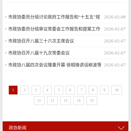
员大会发言徐相锋柳波古松等出席
市政协委员分组讨论政府工作报告和“十五五”规
2026-02-08
划纲要草案、计划报告、预算报告
市政协委员分组审议常委会工作报告和提案工作
2026-02-07
情况报告
市政协召开八届三十六次主席会议
2026-02-07
市政协召开八届十九次常委会议
2026-02-07
市政协八届四次会议隆重开幕 徐相锋讲话柳波等
2026-02-07
到会祝贺古松作政协常委会工作报告
1
2
3
4
5
6
7
8
9
10
11
12
13
14
15
政协新闻